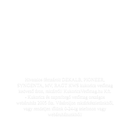
Hivatalos fémzárolt DEKALB, PIONEER,
SYNGENTA, MV, RAGT KWS kukorica vetőmag
kedvező áron, raktárról! KukoricaVetőmag.hu Kft.
- Kukorica és napraforgó vetőmag országos
webáruház 2005 óta. Vásároljon raktárkészletünkből,
vagy rendeljen tőlünk 0-24-ig telefonon
vagy
webáruházunkból!