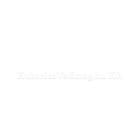
KukoricaVetőmag.
hu Kft